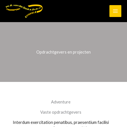
Ga
naar
de
inhoud
Opdrachtgevers en projecten
Adventure
Vaste opdrachtgevers
Interdum exercitation penatibus, praesentium facilisi